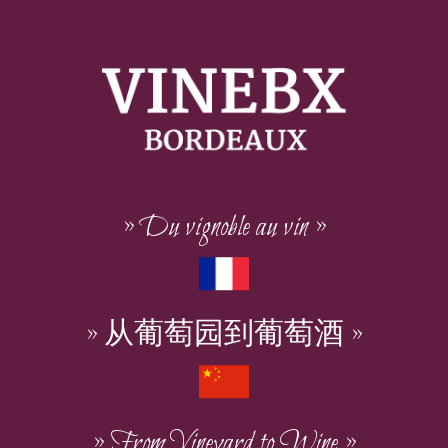
» Du vignoble au vin »
» 从葡萄园到葡萄酒 »
» From Vineyard to Wine »